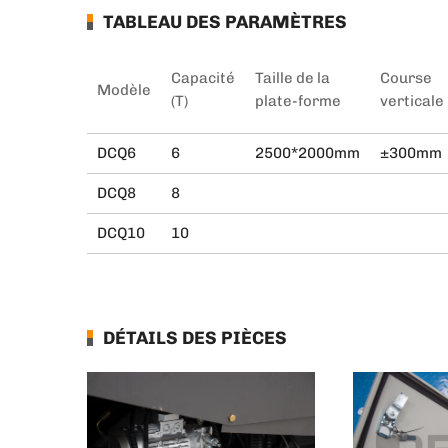
TABLEAU DES PARAMÈTRES
Capacité
Taille de la
Course
Modèle
(T)
plate-forme
verticale
DCQ6
6
2500*2000mm
±300mm
DCQ8
8
DCQ10
10
DÉTAILS DES PIÈCES