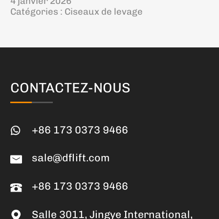
Costa Rica
4 janvier 2026
Catégories :
Ciseaux de levage
CONTACTEZ-NOUS
+86 173 0373 9466
sale@dflift.com
+86 173 0373 9466
Salle 3011, Jingye International,