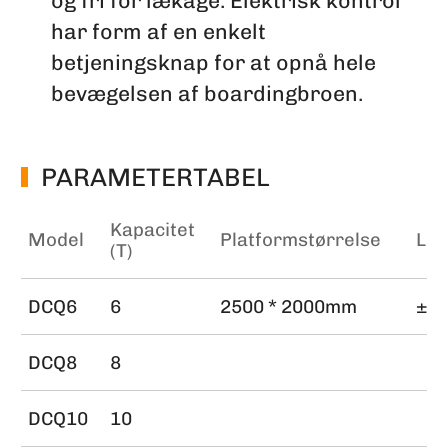
og fri for lækage. Elektrisk kontrol
har form af en enkelt
betjeningsknap for at opnå hele
bevægelsen af boardingbroen.
PARAMETERTABEL
Kapacitet
Model
Platformstørrelse
Lod
(T)
DCQ6
6
2500 * 2000mm
± 3
DCQ8
8
DCQ10
10