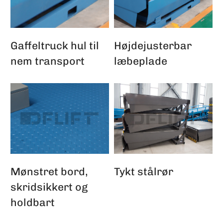
Gaffeltruck hul til
Højdejusterbar
nem transport
læbeplade
Mønstret bord,
Tykt stålrør
skridsikkert og
holdbart