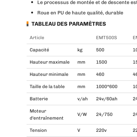
Le processus de montée et de descente est 
Roue en PU de haute qualité, durable
TABLEAU DES PARAMÈTRES
Article
EMT500S
E
Capacité
kg
500
1
Hauteur maximale
mm
1500
1
Hauteur minimale
mm
460
4
Taille de la table
mm
1000*600
1
Batterie
v/ah
24v/60ah
2
Moteur
V/W
24/750
2
d'entraînement
Tension
V
220v
2