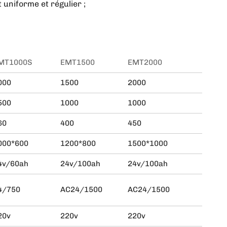
uniforme et régulier ;
MT1000S
EMT1500
EMT2000
000
1500
2000
500
1000
1000
60
400
450
000*600
1200*800
1500*1000
4v/60ah
24v/100ah
24v/100ah
4/750
AC24/1500
AC24/1500
20v
220v
220v