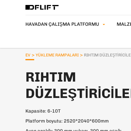
HAVADAN ÇALIŞMA PLATFORMU
MALZ
>
>
EV
YÜKLEME RAMPALARI
RIHTIM DÜZLEŞTIRICIL
RIHTIM
DÜZLEŞTIRICIL
Kapasite: 6-10T
Platform boyutu: 2520*2040*600mm
Ayar aralığı: 300 mm yukarı, 300 mm aşağı