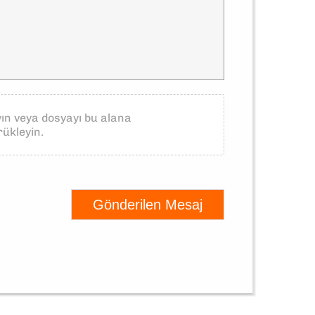
yın veya dosyayı bu alana
rükleyin.
Gönderilen Mesaj