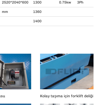
2520*2040*600
1300
0.75kw
3Ph
mm
1360
1400
usu
Kolay taşıma için forklift deliği