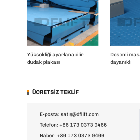
Yüksekliği ayarlanabilir
Desenli mas
dudak plakası
dayanıklı
ÜCRETSİZ TEKLİF
E-posta:
satış@dflift.com
Telefon:
+86 173 0373 9466
Naber:
+86 173 0373 9466