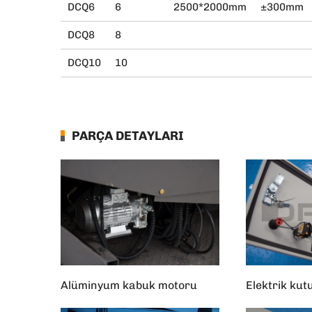
DCQ6
6
2500*2000mm
±300mm
DCQ8
8
DCQ10
10
PARÇA DETAYLARI
Alüminyum kabuk motoru
Elektrik kut