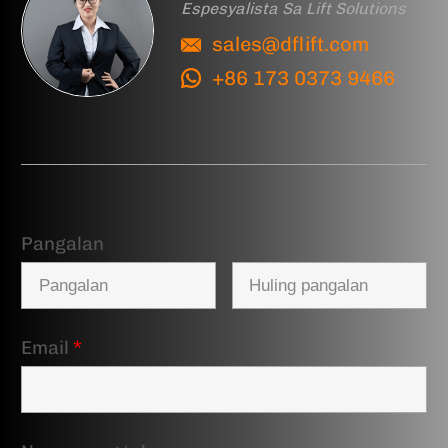
Espesyalista Sa Lift Solutions
sales@dflift.com
+86 173 0373 9466
Pangalan
Email
*