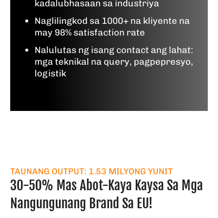
kadalubhasaan sa industriya
Naglilingkod sa 1000+ na kliyente na
may 98% satisfaction rate
Nalulutas ng isang contact ang lahat:
mga teknikal na query, pagpepresyo,
logistik
TAUNANG OUTPUT: 1.53 MILYONG YUNIT
30-50% Mas Abot-Kaya Kaysa Sa Mga
Nangungunang Brand Sa EU!