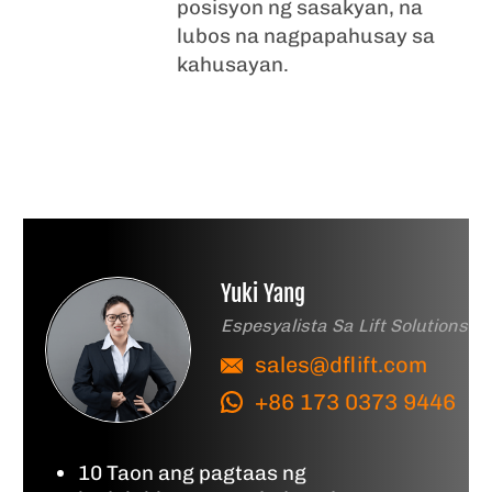
posisyon ng sasakyan, na
lubos na nagpapahusay sa
kahusayan.
Yuki Yang
Espesyalista Sa Lift Solutions
sales@dflift.com
+86 173 0373 9446
10 Taon ang pagtaas ng