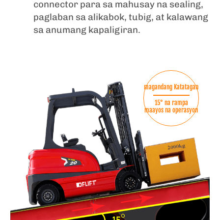
connector para sa mahusay na sealing,
paglaban sa alikabok, tubig, at kalawang
sa anumang kapaligiran.
magandang Katatagan
15° na rampa
maayos na operasyon