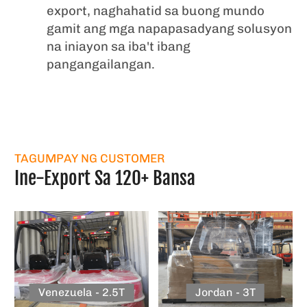
export, naghahatid sa buong mundo
gamit ang mga napapasadyang solusyon
na iniayon sa iba't ibang
pangangailangan.
TAGUMPAY NG CUSTOMER
Ine-Export Sa 120+ Bansa
Venezuela - 2.5T
Jordan - 3T