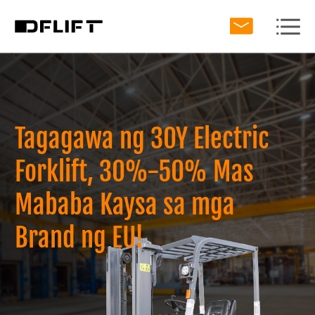
Tagagawa ng 30Y Electric
Forklift, 30%-50% Mas
Mababa Kaysa sa mga
Brand ng EU!