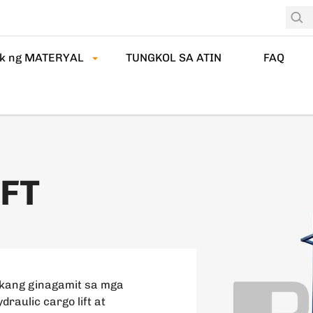
k ng MATERYAL
TUNGKOL SA ATIN
FAQ
FT
wakang ginagamit sa mga
raulic cargo lift at