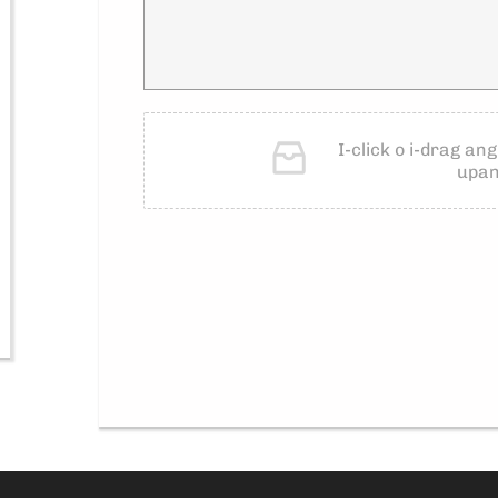
I-click o i-drag ang
upan