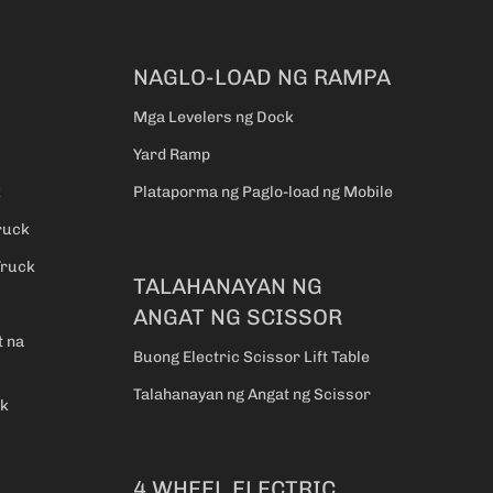
NAGLO-LOAD NG RAMPA
Mga Levelers ng Dock
Yard Ramp
k
Plataporma ng Paglo-load ng Mobile
ruck
Truck
TALAHANAYAN NG
ANGAT NG SCISSOR
t na
Buong Electric Scissor Lift Table
Talahanayan ng Angat ng Scissor
ck
4 WHEEL ELECTRIC