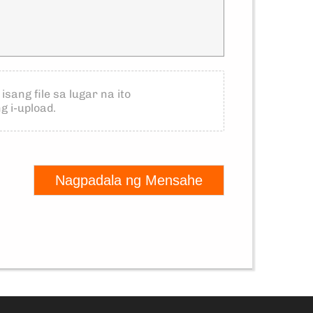
 isang file sa lugar na ito
g i-upload.
Nagpadala ng Mensahe