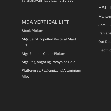
Talahanayan ng Angat ng Scissor
PALL
Manu-m
MGA VERTICAL LIFT
Semi El
Stock Picker
Panlaba
Mga Self-Propelled Vertical Mast
Out Doo
Lift
Electri
Mga Electric Order Picker
Mga Pag-angat ng Patayo na Palo
Platform sa Pag-angat ng Aluminium
Alloy