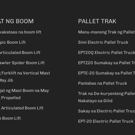
T NG BOOM
PALLET TRAK
akataas na boom lift
Manu-manong Trak ng Pallet
pic Boom Lift
Simi Electric Pallet Truck
Articulated Boom Lift
EPT20Q Electric Pallet Truc
wler Spider Boom Lift
EPTZ20 Sumakay sa Pallet T
g Forklift na Vertical Mast
EPTE-20 Sumakay sa Pallet 
May Jib
Panlabas na Pallet Truck
gat ng Mast Boom na May
Trak na De-kuryenteng Palle
g Propelled
Nakatayo sa Gilid
 Articulated Boom Lift
Sakay sa Electric Pallet Tru
 Boom Lift
EPT-20 Electric Pallet Truck