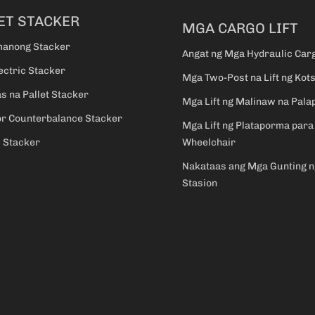
ET STACKER
MGA CARGO LIFT
anong Stacker
Angat ng Mga Hydraulic Carg
ectric Stacker
Mga Two-Post na Lift ng Kot
s na Pallet Stacker
Mga Lift ng Malinaw na Pala
r Counterbalance Stacker
Mga Lift ng Plataporma para
c Stacker
Wheelchair
Nakataas ang Mga Gunting n
Stasion