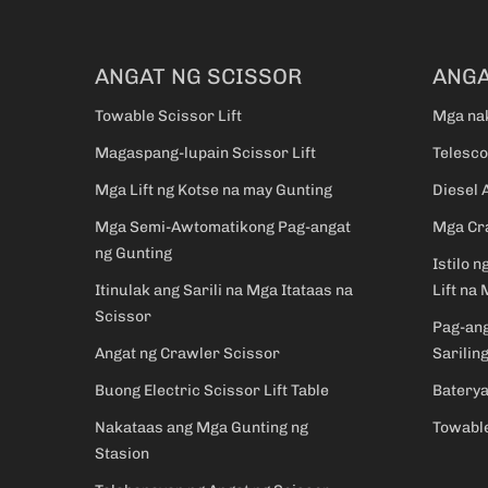
ANGAT NG SCISSOR
ANGA
Towable Scissor Lift
Mga nak
Magaspang-lupain Scissor Lift
Telesco
Mga Lift ng Kotse na may Gunting
Diesel 
Mga Semi-Awtomatikong Pag-angat
Mga Cra
ng Gunting
Istilo n
Itinulak ang Sarili na Mga Itataas na
Lift na 
Scissor
Pag-an
Angat ng Crawler Scissor
Sarilin
Buong Electric Scissor Lift Table
Baterya
Nakataas ang Mga Gunting ng
Towable
Stasion