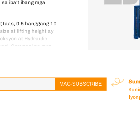
n sa iba't ibang mga
g taas, 0.5 hanggang 10
ize at lifting height ay
eksyon at Hydraulic
 panel. Opsyonal na mga
nagamit para sa mababang taas
leng istraktura at madaling
Suma
ang 1~40 tonelada. Ito ay
MAG-SUBSCRIBE
Kuni
kagamitan sa pag-aangat.
Iyon