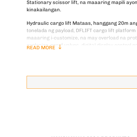
Stationary scissor lift, na maaaring mapili ayo
kinakailangan.
Hydraulic cargo lift Mataas, hanggang 20m an
tonelada ng payload, DFLIFT cargo lift platform s
maaaring i-customize, na may overload na prot
explosion-proof valves, digital display control
READ MORE
awtomatikong pinto at cabin.
Ang Stationary scissor lift ay karaniwang gi
ng pag-aangat, at may mga pakinabang ng simp
pag-install at pagpapanatili. Pag-angat ng timb
isang malawak na hanay ng paggamit ng mga 