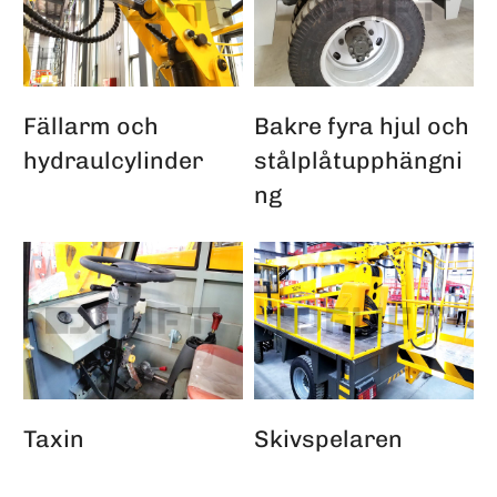
Fällarm och
Bakre fyra hjul och
hydraulcylinder
stålplåtupphängni
ng
Taxin
Skivspelaren