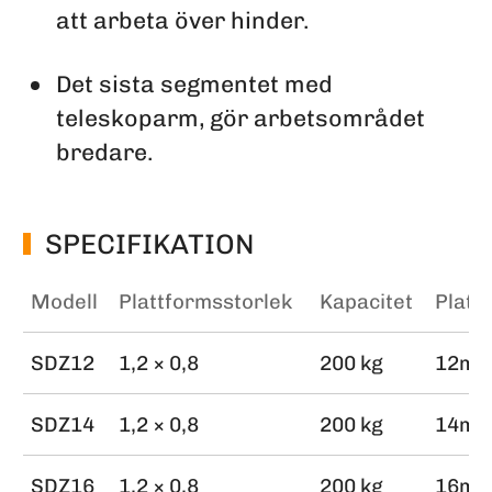
att arbeta över hinder.
Det sista segmentet med
teleskoparm, gör arbetsområdet
bredare.
SPECIFIKATION
Modell
Plattformsstorlek
Kapacitet
Platt
SDZ12
1,2 × 0,8
200 kg
12m
SDZ14
1,2 × 0,8
200 kg
14m
SDZ16
1,2 × 0,8
200 kg
16m