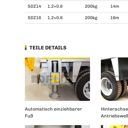
SDZ14
1.2×0.8
200kg
14m
SDZ16
1.2×0.8
200kg
16m
TEILE DETAILS
Automatisch einziehbarer
Hinterachse
Fuß
Antriebswel