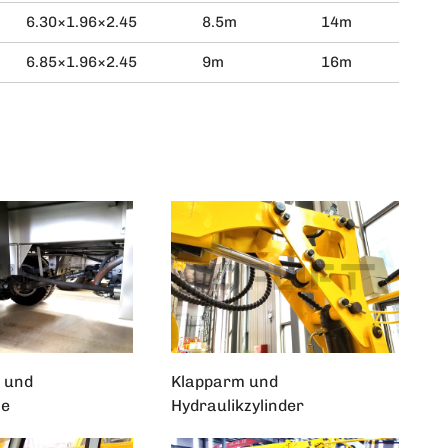
6.30×1.96×2.45
8.5m
14m
15-3
6.85×1.96×2.45
9m
16m
15-3
 und
Klapparm und
le
Hydraulikzylinder