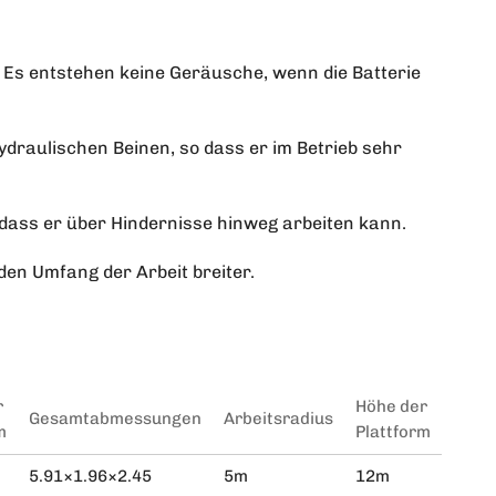
. Es entstehen keine Geräusche, wenn die Batterie
ydraulischen Beinen, so dass er im Betrieb sehr
 dass er über Hindernisse hinweg arbeiten kann.
en Umfang der Arbeit breiter.
r
Höhe der
Gesamtabmessungen
Arbeitsradius
Gehg
m
Plattform
5.91×1.96×2.45
5m
12m
15-3