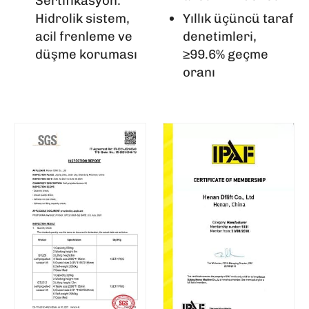
Sertifikasyon:
Hidrolik sistem,
Yıllık üçüncü taraf
acil frenleme ve
denetimleri,
düşme koruması
≥99.6% geçme
oranı