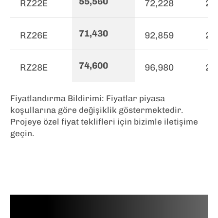
55,560
RZ22E
72,228
22
71,430
RZ26E
92,859
26
74,600
RZ28E
96,980
28
Fiyatlandırma Bildirimi: Fiyatlar piyasa
koşullarına göre değişiklik göstermektedir.
Projeye özel fiyat teklifleri için bizimle iletişime
geçin.