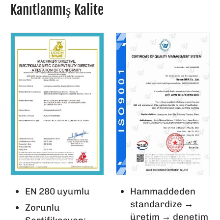
Kanıtlanmış Kalite
EN 280 uyumlu
Hammaddeden
standardize →
Zorunlu
üretim → denetim