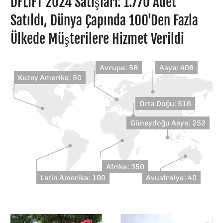
DFLIFT 2024 Satışları: 1.770 Adet
Satıldı, Dünya Çapında 100'den Fazla
Ülkede Müşterilere Hizmet Verildi
Avrupa: 56
Asya: 406
Kuzey Amerika: 50
Orta Doğu: 516
Güneydoğu Asya: 252
Afrika: 350
Latin Amerika: 100
Avustralya: 40