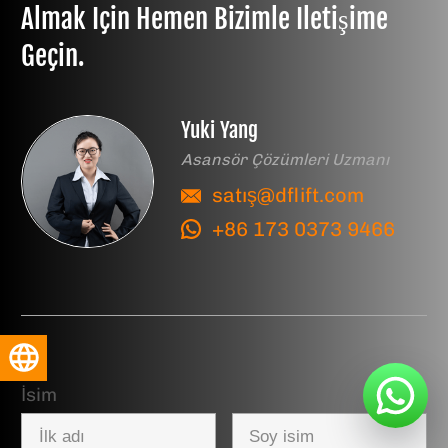
Almak Için Hemen Bizimle Iletişime
Geçin.
Yuki Yang
Asansör Çözümleri Uzmanı
satış@dflift.com
+86 173 0373 9466
Türkçe
İsim