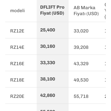
Ça
DFLIFT Pro
AB Marka
modeli
Yü
Fiyat (USD)
Fiyatı (USD)
ği 
25,400
RZ12E
33,020
12
30,160
RZ14E
39,208
14
33,330
RZ16E
43,329
16
38,100
RZ18E
49,530
17
42,860
RZ20E
55,718
20