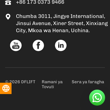
+86 173 0373 9466
Chumba 3011, Jingye International,
Jinsui Avenue, Xiner Street, Xinxiang
City, Mkoa wa Henan, Uchina.
© 2026 DFLIFT
Ramani ya
Sera ya faragha
Tovuti
Kiswahili