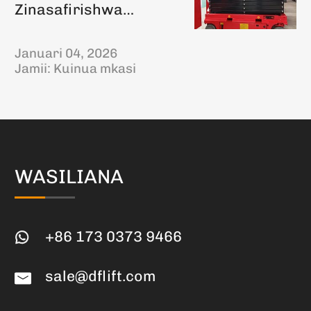
Zinasafirishwa
kwenda Kosta Rika
Januari 04, 2026
Jamii:
Kuinua mkasi
WASILIANA
+86 173 0373 9466
sale@dflift.com