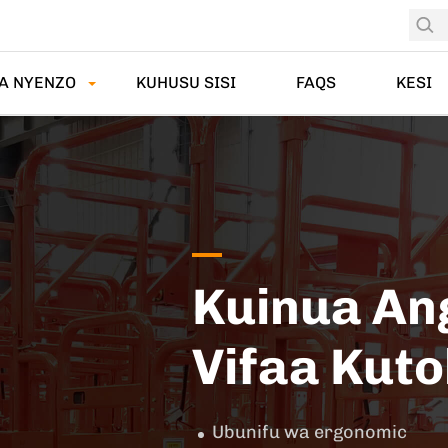
A NYENZO
KUHUSU SISI
FAQS
KESI
Kuinua An
Vifaa Kut
Ubunifu wa ergonomic