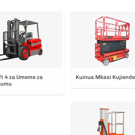
ft 4 za Umeme za
Kuinua Mkasi Kujiend
dumu