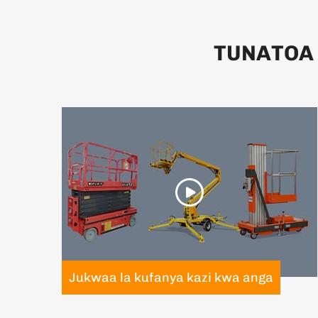
TUNATOA
Jukwaa la kufanya kazi kwa anga