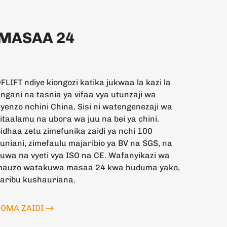
MASAA 24
FLIFT ndiye kiongozi katika jukwaa la kazi la
ngani na tasnia ya vifaa vya utunzaji wa
yenzo nchini China. Sisi ni watengenezaji wa
itaalamu na ubora wa juu na bei ya chini.
idhaa zetu zimefunika zaidi ya nchi 100
uniani, zimefaulu majaribio ya BV na SGS, na
uwa na vyeti vya ISO na CE. Wafanyikazi wa
mauzo watakuwa masaa 24 kwa huduma yako,
aribu kushauriana.
SOMA ZAIDI