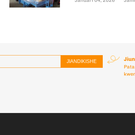
Januari 04, 2026
Jami
Jiu
JIANDIKISHE
Pata
kwen