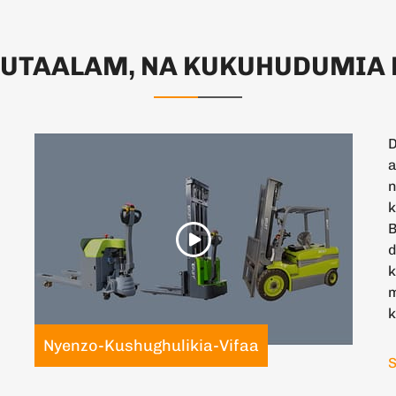
 UTAALAM, NA KUKUHUDUMIA 
D
a
n
k
B
d
k
k
Nyenzo-Kushughulikia-Vifaa