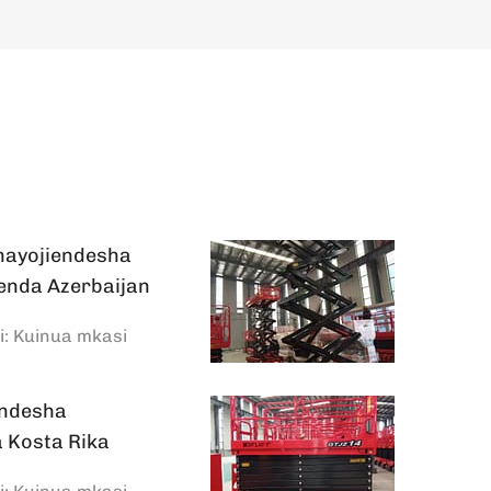
Inayojiendesha
enda Azerbaijan
i:
Kuinua mkasi
iendesha
 Kosta Rika