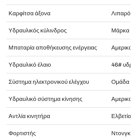
Καρφίτσα άξονα
Λιπαρό ρ
Υδραυλικός κύλινδρος
Μάρκα He
Μπαταρία αποθήκευσης ενέργειας
Αμερικαν
Υδραυλικό έλαιο
46# υδραυ
Σύστημα ηλεκτρονικού ελέγχου
Ομάδα C
Υδραυλικό σύστημα κίνησης
Αμερικαν
Αντλία κινητήρα
Ελβετία 
Φορτιστής
Ντονγκου