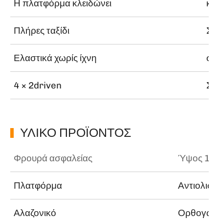
Η πλατφόρμα κλειδώνει
κο
Πλήρες ταξίδι
Σύ
Ελαστικά χωρίς ίχνη
σύ
4 × 2driven
Σύ
ΥΛΙΚΌ ΠΡΟΪΌΝΤΟΣ
Φρουρά ασφαλείας
Ύψος 1,1
Πλατφόρμα
Αντιολισ
Αλαζονικό
Ορθογώνι