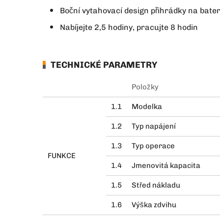
Boční vytahovací design přihrádky na bate
Nabíjejte 2,5 hodiny, pracujte 8 hodin
TECHNICKÉ PARAMETRY
Položky
1.1
Modelka
1.2
Typ napájení
1.3
Typ operace
FUNKCE
1.4
Jmenovitá kapacita
1.5
Střed nákladu
1.6
Výška zdvihu