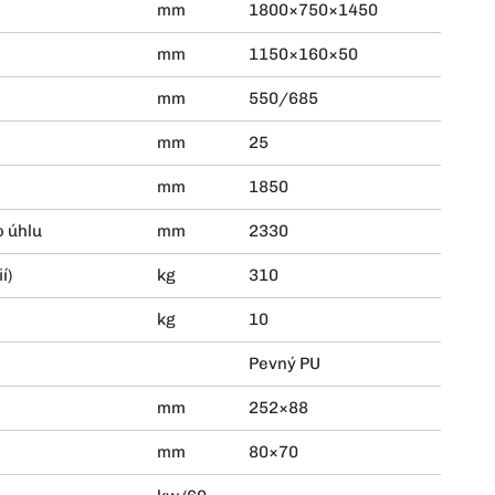
mm
1800×750×1450
mm
1150×160×50
mm
550/685
mm
25
mm
1850
o úhlu
mm
2330
í)
kg
310
kg
10
Pevný PU
mm
252×88
mm
80×70