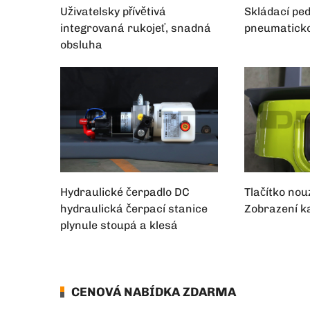
Uživatelsky přívětivá
Skládací ped
integrovaná rukojeť, snadná
pneumaticko
obsluha
Hydraulické čerpadlo DC
Tlačítko no
hydraulická čerpací stanice
Zobrazení ka
plynule stoupá a klesá
CENOVÁ NABÍDKA ZDARMA