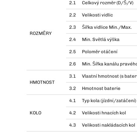
2.1
Celkový rozměr (D/Š/V)
2.2
Velikosti vidlic
2.3
Šířka vidlice Min./Max.
ROZMĚRY
2.4
Min. Světlá výška
2.5
Poloměr otáčení
2.6
Min. Šířka kanálu pravéh
3.1
Vlastní hmotnost (s bateri
HMOTNOST
3.2
Hmotnost baterie
4.1
Typ kola (jízdní/zatáčení)
KOLO
4.2
Velikosti hnacích kol
4.3
Velikosti nakládacích kol