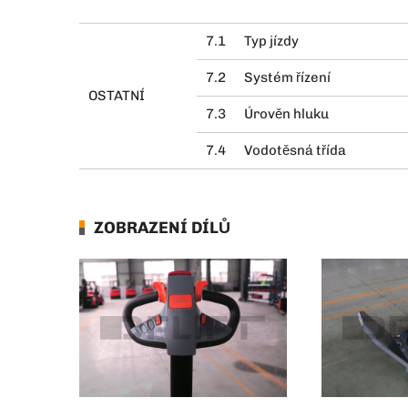
7.1
Typ jízdy
7.2
Systém řízení
OSTATNÍ
7.3
Úrověn hluku
7.4
Vodotěsná třída
ZOBRAZENÍ DÍLŮ