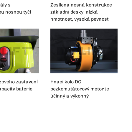
ály s
Zesílená nosná konstrukce
u nosnou tyčí
základní desky, nízká
hmotnost, vysoká pevnost
uzového zastavení
Hnací kolo DC
pacity baterie
bezkomutátorový motor je
účinný a výkonný