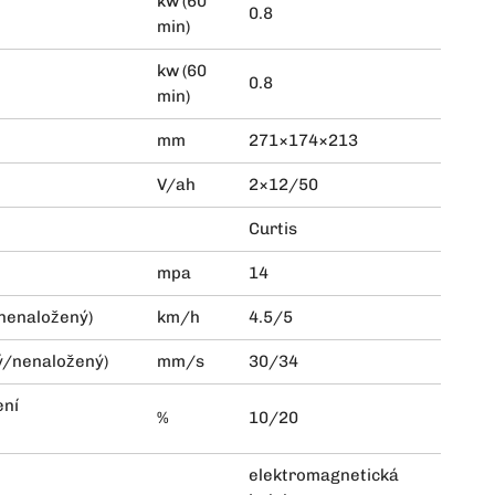
kw (60
0.8
min)
kw (60
0.8
min)
mm
271×174×213
V/ah
2×12/50
Curtis
mpa
14
/nenaložený)
km/h
4.5/5
ný/nenaložený)
mm/s
30/34
ení
%
10/20
elektromagnetická