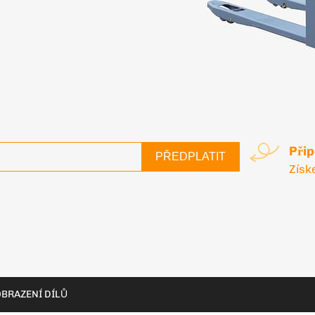
Při
PŘEDPLATIT
Získ
BRAZENÍ DÍLŮ