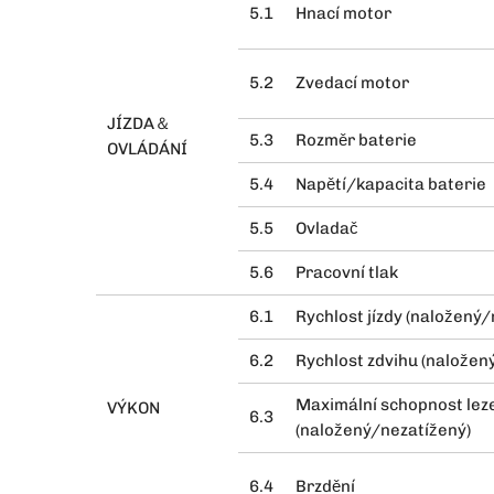
5.1
Hnací motor
5.2
Zvedací motor
JÍZDA＆
5.3
Rozměr baterie
OVLÁDÁNÍ
5.4
Napětí/kapacita baterie
5.5
Ovladač
5.6
Pracovní tlak
6.1
Rychlost jízdy (naložený
6.2
Rychlost zdvihu (nalože
Maximální schopnost lez
VÝKON
6.3
(naložený/nezatížený)
6.4
Brzdění