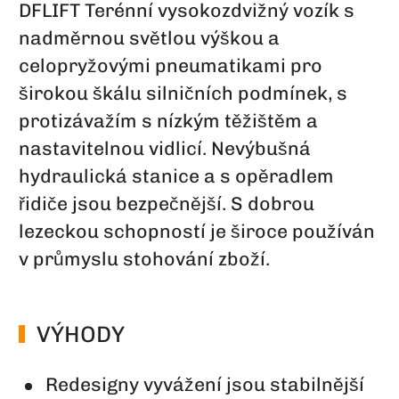
DFLIFT Terénní vysokozdvižný vozík s
nadměrnou světlou výškou a
celopryžovými pneumatikami pro
širokou škálu silničních podmínek, s
protizávažím s nízkým těžištěm a
nastavitelnou vidlicí. Nevýbušná
hydraulická stanice a s opěradlem
řidiče jsou bezpečnější. S dobrou
lezeckou schopností je široce používán
v průmyslu stohování zboží.
VÝHODY
Redesigny vyvážení jsou stabilnější