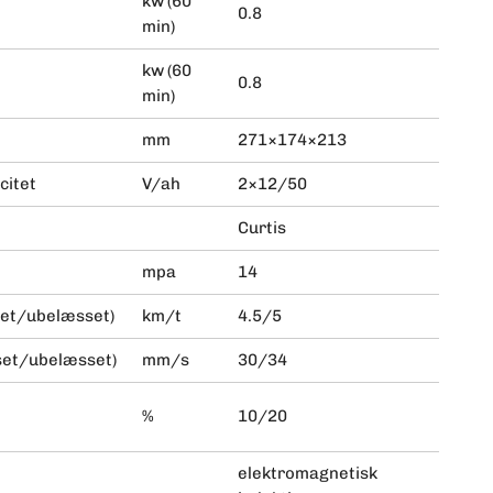
kw (60
0.8
min)
kw (60
0.8
min)
mm
271×174×213
citet
V/ah
2×12/50
Curtis
mpa
14
set/ubelæsset)
km/t
4.5/5
set/ubelæsset)
mm/s
30/34
%
10/20
elektromagnetisk