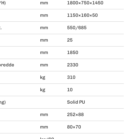
/H)
mm
1800×750×1450
mm
1150×160×50
.
mm
550/685
mm
25
mm
1850
lbredde
mm
2330
kg
310
kg
10
ng)
Solid PU
mm
252×88
mm
80×70