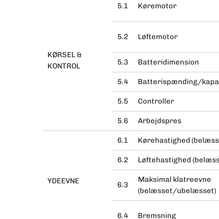
5.1
Køremotor
5.2
Løftemotor
KØRSEL &
5.3
Batteridimension
KONTROL
5.4
Batterispænding/kapa
5.5
Controller
5.6
Arbejdspres
6.1
Kørehastighed (belæs
6.2
Løftehastighed (belæs
Maksimal klatreevne
YDEEVNE
6.3
(belæsset/ubelæsset)
6.4
Bremsning