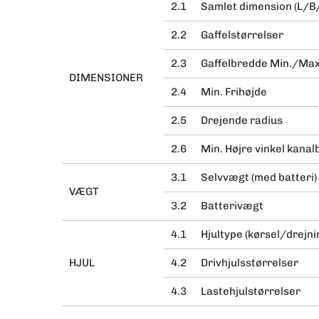
2.1
Samlet dimension (L/B
2.2
Gaffelstørrelser
2.3
Gaffelbredde Min./Max
DIMENSIONER
2.4
Min. Frihøjde
2.5
Drejende radius
2.6
Min. Højre vinkel kana
3.1
Selvvægt (med batteri)
VÆGT
3.2
Batterivægt
4.1
Hjultype (kørsel/drejni
HJUL
4.2
Drivhjulsstørrelser
4.3
Lastehjulstørrelser