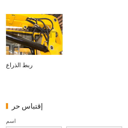
ربط الذراع
إقتباس حر
اسم