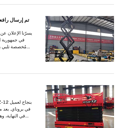
تم إرسال رافع
يسرّنا الإعلان عن
في جمهورية ال
مُخصصة تلبي بد
في بروناي. بعد م
في النهاية، وه
التواصل والخدم