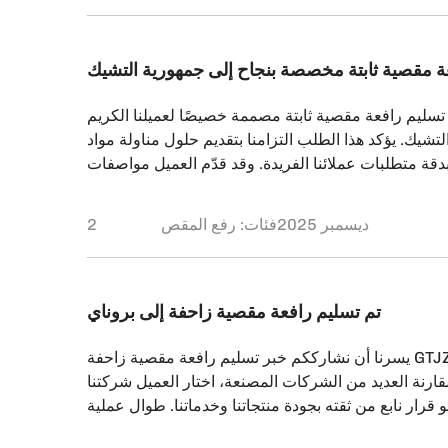
ة مقصية ثابتة مخصصة بنجاح إلى جمهورية التشيك
 تسليم رافعة مقصية ثابتة مصممة خصيصًا لعميلنا الكريم
تشيك. يؤكد هذا الطلب التزامنا بتقديم حلول مناولة مواد
قة متطلبات عملائنا الفريدة. وقد قدّم العميل مواصفات
محددة للمعدات، طالبًا رافعة مقصية متينة بـ […]
2 ديسمبر 2025
فئات:
رفع المقص
تم تسليم رافعة مقصية زاحفة إلى بروناي
يسرنا أن نشارككم خبر تسليم رافعة مقصية زاحفة GTJZ-12 بنجاح لعميل
قارنة العديد من الشركات المصنعة، اختار العميل شركتنا
و قرار نابع من ثقته بجودة منتجاتنا وخدماتنا. طوال عملية
ات اللوجستية، حافظ فريقنا على تنسيق واضح وتحديثات