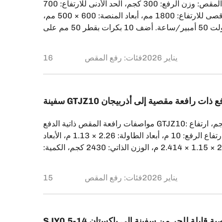
مواصفات رافعة المقص: وزن الرفع: 300 كجم، الحد الأدنى للارتفاع: 700
مم، الحد الأقصى للارتفاع: 1800 مم، أبعاد المنصة: 600 × 500 مم،
البطارية: 12 فولت 50 أمبير/ساعة. أضف 10 بكرات بقطر 50 مم على
ية على الجوانب الأربعة، جانبان ثابتان وجانبان متحركان.
فعة منصة شبه كهربائية لعميل هندي يعمل في مجال تصنيع
16 يناير 2026
فئات:
رفع المقص
المكونات الإلكترونية. خلال التواصل الأولي، […]
G ذاتية الدفع ذات رافعة مقصية إلى أذربيجان
مواصفات رافعة المقص ذاتية الدفع GTJZ10: السعة: 320 كجم، ارتفاع
العمل: 12 م، ارتفاع الرفع: 10 م، أبعاد الطاولة: 2.26 × 1.13 م، الأبعاد
الكلية: 2.475 × 1.15 × 2.414 م، الوزن الذاتي: 2430 كجم، الكمية:
ذا هو تعاوني الثالث مع هذا العميل، وذلك لتقديره الكبير
لمنتجاتنا. ولتسهيل التعاون المستقبلي، قامت شركتنا، DFLIFT، بتفويض هذا
15 يناير 2026
فئات:
رفع المقص
فعة مقصية قابلة للجر من سفينة إلى باكستان