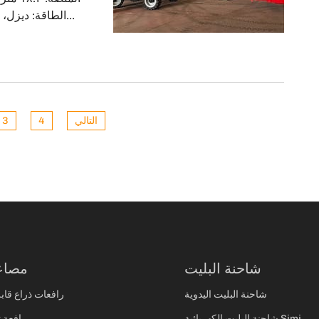
تواصل معي هذا الع
اهتمامًا كب
المفاوضات والمشتريات، اختار منتجنا في النهاية. وقد أشادوا بشدة [...]
التالي
4
3
شاحنة البليت
مصاع
شاحنة البليت اليدوية
رافعات ذراع قابل
شاحنة البليت الكهربائية Simi
رافعة 