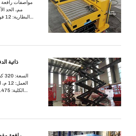
الطاولة. حواجز حما
قمنا بتوريد را
سفينة TJZ10
مجموعتان. ه
العميل كوكيل لنا في أذربيجان. نتطلع إلى مزيد من التعاون المثمر.
SJY0.5-14 را