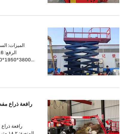
معي عميل من أذرب
المقص الزاحفة ال
رافعة ذراع مفصل