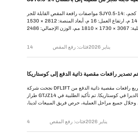
مواصفات رافعة المقص القابلة للجر SJY0.5-14: السعة: 500 كجم،
ارتفاع المنصة: 14 م، ارتفاع العمل: 16 م، أبعاد المنصة: 2812 × 1530
مم، الأبعاد الكلية: 3067 × 1730 × 1810 مم، الوزن الإجمالي: 2486
كجم، طريقة التشغيل: الرفع بواسطة تيار متردد + 4 بطاريات تيار مستمر،
ض بالدفع اليدوي. هذا هو الطلب الثاني للعميل خلال عام
14 يناير 2026
فئات:
رفع المقص
عدات والمواصفات. تُستخدم رافعات المقص القابلة للجر
]
م تصدير رافعات مقصية ذاتية الدفع إلى كوستاريكا
نجحت شركة DFLIFT في شحن طلبية لأربع رافعات مقصية ذاتية الدفع من
طراز GTJZ14 إلى ميناء بويرتو كالديرا في كوستاريكا. تم تأكيد الطلبية في
1 يونيو 2025. وخلال جميع مراحل العملية، حرص فريق المبيعات لدينا،
غ، على ضمان سلاسة التواصل وتقديم دعم شامل، بدءًا من
4 يناير 2026
فئات:
رفع المقص