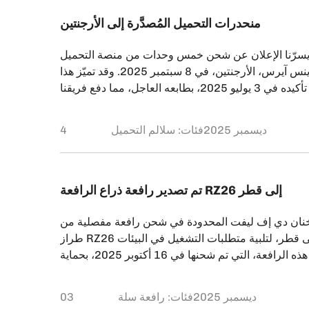
منحدرات التحميل المُصدَّرة إلى الأرجنتين
سرّنا الإعلان عن شحن خمس وحدات من منصة التحميل DCQ10 بنجاح
إلى ميناء بوينس آيرس، الأرجنتين، في 8 سبتمبر 2025. وقد تميّز هذا
الطلب، الذي تمّ تأكيده في 3 يوليو 2025، بطابعه العاجل، مما دفع فريقنا
ي وفعّال. فور تلقّي الاستفسار، قام فريق المبيعات لدينا
بـ […]
4 ديسمبر 2025
فئات:
سلالم التحميل
تم تصدير رافعة ذراع الرافعة RZ26 إلى قطر
ان دي إف ليفت المحدودة في شحن رافعة مفصلية من
طراز RZ26 مصممة خصيصًا إلى قطر، لتلبية متطلبات التشغيل في البيئات
الساحلية. تتميز هذه الرافعة، التي تم شحنها في 16 أكتوبر 2025، بحماية
كل. ونظرًا لأن الرافعة ستعمل بالقرب من الساحل، فقد
ت طلاء أكثر سمكًا ومعالجة كاملة بالرش بالشمع لضمان
03 ديسمبر 2025
فئات:
رافعة سلة
متانتها ضد تآكل المياه المالحة.