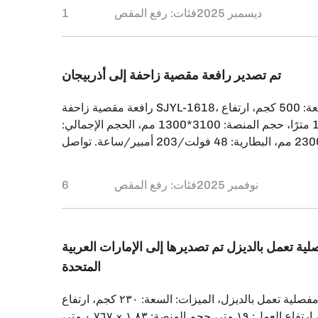
منتظمة، [...]
1 ديسمبر 2025
فئات:
رفع المقص
تم تصدير رافعة مقصية زاحفة إلى أذربيجان
رافعة مقصية زاحفة SJYL-1618، الميزات: السعة: 500 كجم، ارتفاع
الرفع: 16 مترًا، حجم المنصة: 3100*1300 مم، الحجم الإجمالي:
3800*1950*2300 مم، البطارية: 48 فولت/203 أمبير/ساعة. تواصل
يجان عبر موقعنا الإلكتروني. أبدى اهتمامًا كبيرًا برافعة
تي نقدمها. عرضنا عليه معداتنا، وقال إنها تلبي احتياجاته
6 نوفمبر 2025
فئات:
رفع المقص
تمامًا. رتب على الفور [...]
ية تعمل بالديزل تم تصديرها إلى الإمارات العربية
المتحدة
رافعة ذراع مفصلية تعمل بالديزل، الميزات: السعة: ٢٣٠ كجم، ارتفاع
المنصة: ١٨.٢ متر، ارتفاع العمل: ١٩ متر، حجم المنصة: ١.٨٣ × ٠.٧٦٧ متر،