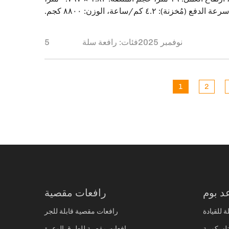
الطاقة: ديزل، سرعة الدفع (مُخزنة): ٤.٢ كم/ساعة، الوزن: ٨٨٠٠ كجم.
ميل، من الإمارات العربية المتحدة، العام الماضي وأبدى
يرًا برافعة الذراع المفصلية التي نقدمها. بعد قرابة عام من
5 نوفمبر 2025
فئات:
رافعة سلة
1
2
د بوم
رافعات مقصية
ة للقيادة
رافعات مقصية قابلة للجر
تلسكوبية
رافعات مقصية للطرق الوعرة