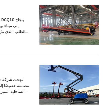
ي
إلى تقديم حلّ فور
نجحت شركة خن
معززة ضد التآ
زودناها بطبقا