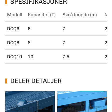
SPESIFIKASJONER
Modell
Kapasitet (T)
Skrå lengde (m)
Niv
DCQ6
6
7
2.2
DCQ8
8
7
2.2
DCQ10
10
7.5
2.4
DELER DETALJER