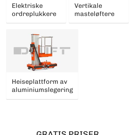
Elektriske
Vertikale
ordreplukkere
masteløftere
Heiseplattform av
aluminiumslegering
GRATIS PRISER