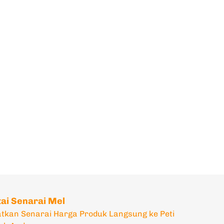
tai Senarai Mel
tkan Senarai Harga Produk Langsung ke Peti