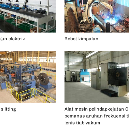
an elektrik
Robot kimpalan
slitting
Alat mesin pelindapkejutan 
pemanas aruhan frekuensi t
jenis tiub vakum