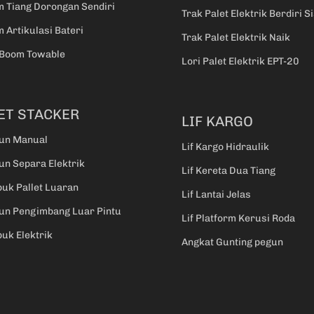
m Tiang Dorongan Sendiri
Trak Palet Elektrik Berdiri Si
m Artikulasi Bateri
Trak Palet Elektrik Naik
 Boom Towable
Lori Palet Elektrik EPT-20
ET STACKER
LIF KARGO
un Manual
Lif Kargo Hidraulik
n Separa Elektrik
Lif Kereta Dua Tiang
uk Pallet Luaran
Lif Lantai Jelas
un Pengimbang Luar Pintu
Lif Platform Kerusi Roda
uk Elektrik
Angkat Gunting pegun