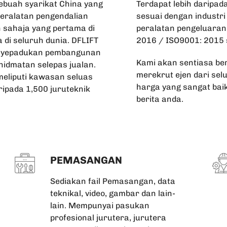
sebuah syarikat China yang
Terdapat lebih daripada
eralatan pengendalian
sesuai dengan industri
n sahaja yang pertama di
peralatan pengeluaran 
a di seluruh dunia. DFLIFT
2016 / ISO9001: 2015 s
menyepadukan pembangunan
Kami akan sentiasa be
khidmatan selepas jualan.
merekrut ejen dari se
eliputi kawasan seluas
harga yang sangat bai
ripada 1,500 juruteknik
berita anda.
PEMASANGAN
Sediakan fail Pemasangan, data
teknikal, video, gambar dan lain-
lain. Mempunyai pasukan
profesional jurutera, jurutera