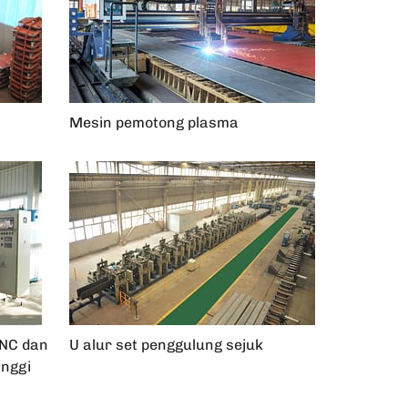
Mesin pemotong plasma
CNC dan
U alur set penggulung sejuk
inggi