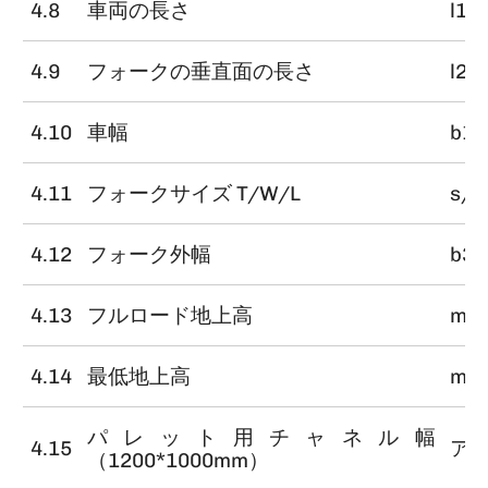
4.8
車両の長さ
l1
4.9
フォークの垂直面の長さ
l2
4.10
車幅
b1/
4.11
フォークサイズ T/W/L
s/e
4.12
フォーク外幅
b3
4.13
フルロード地上高
m1
4.14
最低地上高
m2
パレット用チャネル幅
4.15
ア
（1200*1000mm）