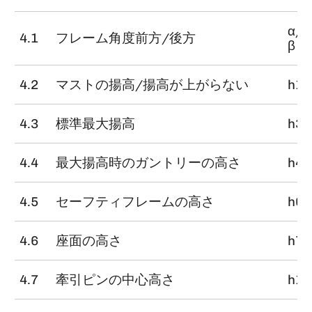
α/
4.1
フレーム角度前方/後方
β（
4.2
マストの揚高/揚高が上がらない
h1
4.3
標準最大揚高
h3
4.4
最大揚高時のガントリーの高さ
h4
4.5
セーフティフレームの高さ
h6
4.6
座面の高さ
h7
4.7
牽引ピンの中心高さ
h10