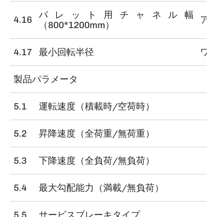
パレット用チャネル幅
4.16
ア
（800*1200mm）
4.17
最小回転半径
ワ
製品パラメータ
5.1
運転速度（積載時/空荷時）
5.2
昇降速度（全荷重/無荷重）
5.3
下降速度（全負荷/無負荷）
5.4
最大勾配能力（満載/無負荷）
5.5
サービスブレーキタイプ