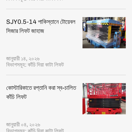
SJY0.5-14 পাকিস্তানে টোয়েবল
সিজার লিফট জাহাজ
জানুয়ারী ১৪, ২০২৬
বিভাগসমূহ:
কাঁচি দিয়া কাটা লিফট
কোস্টারিকাতে রপ্তানি করা স্ব-চালিত
কাঁচি লিফট
জানুয়ারী ০৪, ২০২৬
বিভাগসমূহ:
কাঁচি দিয়া কাটা লিফট