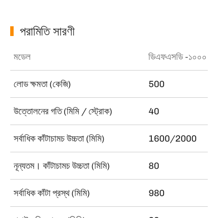
পরামিতি সারণী
মডেল
ডিএফএসডি -১০০০
লোড ক্ষমতা (কেজি)
500
উত্তোলনের গতি (মিমি / স্ট্রোক)
40
সর্বাধিক কাঁটাচামচ উচ্চতা (মিমি)
1600/2000
নূন্যতম। কাঁটাচামচ উচ্চতা (মিমি)
80
সর্বাধিক কাঁটা প্রস্থ (মিমি)
980