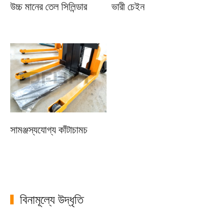
উচ্চ মানের তেল সিলিন্ডার
ভারী চেইন
সামঞ্জস্যযোগ্য কাঁটাচামচ
বিনামূল্যে উদ্ধৃতি