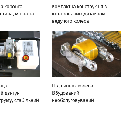
а коробка
Компактна конструкція з
стина, міцна та
інтегрованим дизайном
ведучого колеса
нція
Підшипник колеса
ий двигун
Вбудований,
труму, стабільний
необслуговуваний