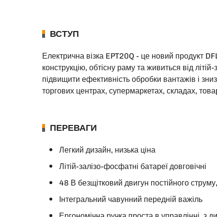
ВСТУП
Електрична візка EPT20Q - це новий продукт DFL
конструкцію, обтісну раму та живиться від літій
підвищити ефективність обробки вантажів і зниз
торгових центрах, супермаркетах, складах, това
ПЕРЕВАГИ
Легкий дизайн, низька ціна
Літій-залізо-фосфатні батареї довговічні
48 В безщітковий двигун постійного струму
Інтегральний чавунний передній важіль
Ергономічна ручка проста в управлінні, з 