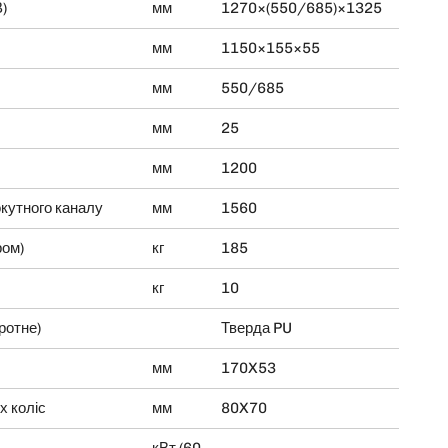
)
мм
1270×(550/685)×1325
мм
1150×155×55
мм
550/685
мм
25
мм
1200
кутного каналу
мм
1560
ром)
кг
185
кг
10
ротне)
Тверда PU
мм
170X53
х коліс
мм
80X70