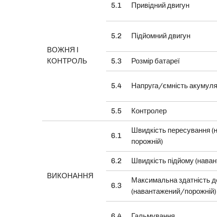
5.1
Привідний двигун
5.2
Підйомний двигун
ВОЖНЯ І
КОНТРОЛЬ
5.3
Розмір батареї
5.4
Напруга/ємність акумул
5.5
Контролер
Швидкість пересування (
6.1
порожній)
6.2
Швидкість підйому (нава
ВИКОНАННЯ
Максимальна здатність д
6.3
(навантажений/порожній)
6.4
Гальмування