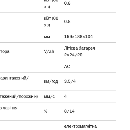
кВт (60
0.8
хв)
кВт (60
0.8
хв)
мм
159×188×104
Літієва батарея
ятора
V/ah
2×24/20
AC
навантажений/
км/год
3.5/4
нтажений/порожній)
мм/с
4
о лазіння
%
8/14
електромагнітна