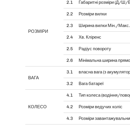
2.1
Габаритні розміри (Д/Ш/В
2.2
Розміри вилки
2.3
Ширина вилки Мін./Макс.
РОЗМІРИ
2.4
Хв. Кліренс
2.5
Радіус повороту
2.6
Мінімальна ширина прямо
3.1
власна вага (з акумулято
ВАГА
3.2
Вага батареї
4.1
Тип колеса (водіння/пово
КОЛЕСО
4.2
Розміри ведучих коліс
4.3
Розміри завантажувальни