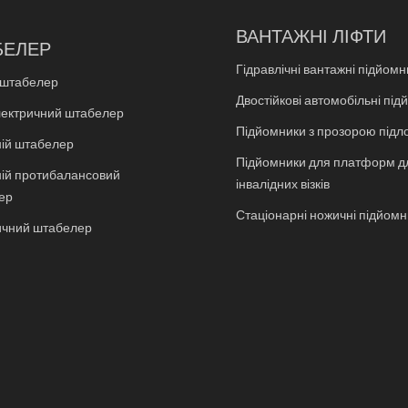
ВАНТАЖНІ ЛІФТИ
БЕЛЕР
Гідравлічні вантажні підйомн
 штабелер
Двостійкові автомобільні пі
лектричний штабелер
Підйомники з прозорою підл
ній штабелер
Підйомники для платформ д
ній протибалансовий
інвалідних візків
ер
Стаціонарні ножичні підйомн
ичний штабелер