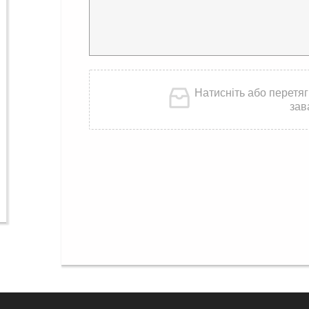
Натисніть або перетяг
зав