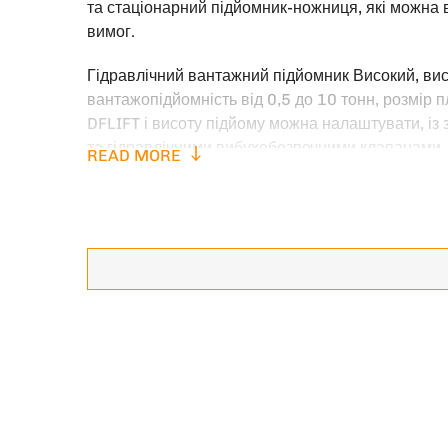
та стаціонарний підйомник-ножниця, які можна 
вимог.
Гідравлічний вантажний підйомник Високий, вис
вантажопідйомність від 0,5 до 10 тонн, розмір
DFLIFT і висоту підйому можна налаштувати, із
та гідравлічними вибухобезпечними клапанами
READ MORE
керування дисплеєм. Додаткові автоматичні двер
Стаціонарні ножичні підйомники зазвичай вико
висоти підйому, і мають переваги простої констру
обслуговування. Вага підйому 1~40 тонн. Це ш
підйомного обладнання.