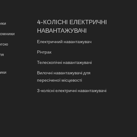
4-КОЛІСНІ ЕЛЕКТРИЧНІ
ики
НАВАНТАЖУВАЧІ
дйомники
Електричний навантажувач
огою
Річтрак
ля
Телескопічні навантажувачі
ики
Вилочні навантажувачі для
пересіченої місцевості
3-колісні електричні навантажувачі