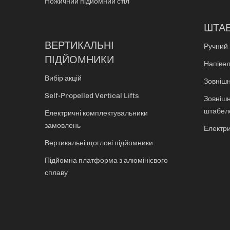
Ножичний підйомний стіл
ШТА
ВЕРТИКАЛЬНІ
Ручний
ПІДЙОМНИКИ
Напіве
Вибір акцій
Зовніш
Self-Propelled Vertical Lifts
Зовніш
штабел
Електричні комплектувальники
замовлень
Електр
Вертикальні щоглові підйомники
Підйомна платформа з алюмінієвого
сплаву