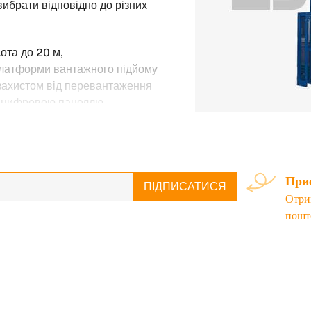
вибрати відповідно до різних
ота до 20 м,
 платформи вантажного підйому
 захистом від перевантаження
, цифровою панеллю
і та кабіна.
ристовуються для невеликої
кції та легкої установки та
Приє
ирокий спектр використання
ПІДПИСАТИСЯ
Отри
пошт