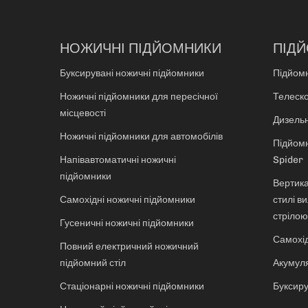
НОЖИЧНІ ПІДЙОМНИКИ
ПІДЙ
Буксирувані ножичні підйомники
Підйомн
Ножичні підйомники для пересічної
Телеско
місцевості
Дизельн
Ножичні підйомники для автомобілів
Підйомн
Напівавтоматичні ножичні
Spider
підйомники
Вертика
Самохідні ножичні підйомники
стилі в
стрілою
Гусеничні ножичні підйомники
Самохі
Повний електричний ножичний
підйомний стіл
Акумуля
Стаціонарні ножичні підйомники
Буксиру