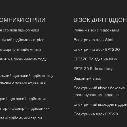
ОМНИКИ СТРІЛИ
ВІЗОК ДЛЯ ПІДДОН
і стрілові підйомники
Ручний візок з піддонами
пічний підйомник стріли
Електрична візок Simi
і шарнірні підйомники
Електрична візок EPT20Q
ики на гусеничному ходу
EPTZ20 Поїздка на візку
EPTE-20 Ride на візку
льний щогловий підйомник у
Відкритий візок
илкового навантажувача зі
Електричний візок з боковим
розташуванням піддонів
дний щогловий підйомник
Електричний візок для піддон
торні шарнірні підйомники
Електрична візок EPT-20
вані підйомники стріли