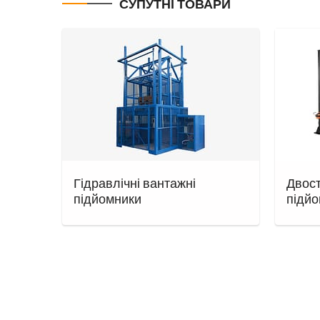
СУПУТНІ ТОВАРИ
Гідравлічні вантажні
Двост
підйомники
підй