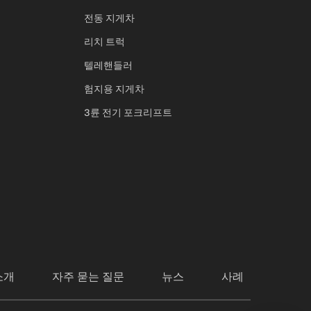
전동 지게차
리치 트럭
텔레핸들러
험지용 지게차
3륜 전기 포크리프트
소개
자주 묻는 질문
뉴스
사례