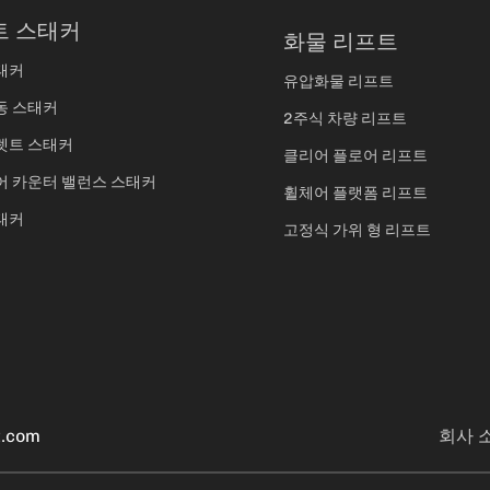
트 스태커
화물 리프트
태커
유압화물 리프트
동 스태커
2주식 차량 리프트
렛트 스태커
클리어 플로어 리프트
어 카운터 밸런스 스태커
휠체어 플랫폼 리프트
태커
고정식 가위 형 리프트
t.com
회사 