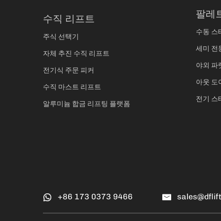
팔레
수직 리프트
수동 스
주식 선택기
세미 전
자체 추진 수직 리프트
야외 파
전기식 주문 피커
아웃 도
수직 마스트 리프트
전기 스
알루미늄 합금 리프팅 플랫폼
+86 173 0373 9466
sales@dflif