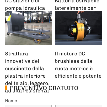
DC stazione di
Batteria estraibile
pompa idraulica
lateralmente per
salire e scendere
una facile
senza intoppi
ispezione e
sostituzione
Struttura
Il motore DC
innovativa del
brushless della
cuscinetto della
ruota motrice è
piastra inferiore
efficiente e potente
del telaio, leggero,
PREVENTIVO GRATUITO
ad alta resistenza
Nome