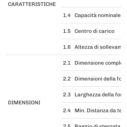
CARATTERISTICHE
1.4
Capacità nominale
1.5
Centro di carico
1.6
Altezza di sollevame
2.1
Dimensione comples
2.2
Dimensioni della forc
2.3
Larghezza della forc
DIMENSIONI
2.4
Min. Distanza da ter
2.5
Raggio di sterzata