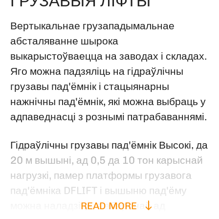
ГРУЗАВЫЯ ЛІФТЫ
Вертыкальнае грузападымальнае
абсталяванне шырока
выкарыстоўваецца на заводах і складах.
Яго можна падзяліць на гідраўлічны
грузавы пад'ёмнік і стацыянарны
нажнічны пад'ёмнік, які можна выбраць у
адпаведнасці з рознымі патрабаваннямі.
Гідраўлічны грузавы пад'ёмнік Высокі, да
20 м вышыні, ад 0,5 да 10 тон карыснай
нагрузкі, памер платформы грузавога
пад'ёмніка DFLIFT і вышыню пад'ёму
можна наладзіць, з абаронай ад
READ MORE