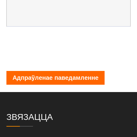
Адпраўленае паведамленне
ЗВЯЗАЦЦА