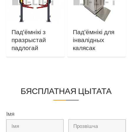
Пад'ёмнікі з
Пад'ёмнікі для
празрыстай
інвалідных
падлогай
калясак
БЯСПЛАТНАЯ ЦЫТАТА
Імя