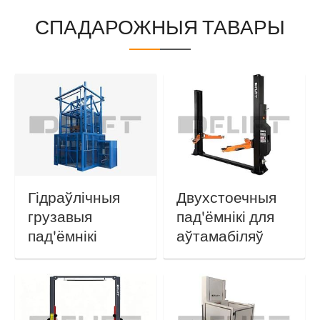
СПАДАРОЖНЫЯ ТАВАРЫ
Гідраўлічныя
Двухстоечныя
грузавыя
пад'ёмнікі для
пад'ёмнікі
аўтамабіляў