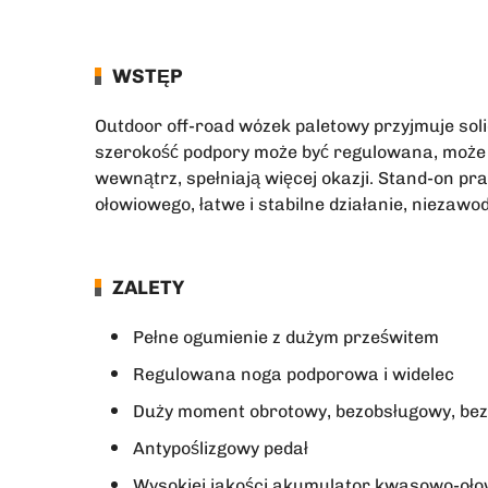
WSTĘP
Outdoor off-road wózek paletowy przyjmuje so
szerokość podpory może być regulowana, może 
wewnątrz, spełniają więcej okazji. Stand-on p
ołowiowego, łatwe i stabilne działanie, niezaw
ZALETY
Pełne ogumienie z dużym prześwitem
Regulowana noga podporowa i widelec
Duży moment obrotowy, bezobsługowy, bezs
Antypoślizgowy pedał
Wysokiej jakości akumulator kwasowo-ołow