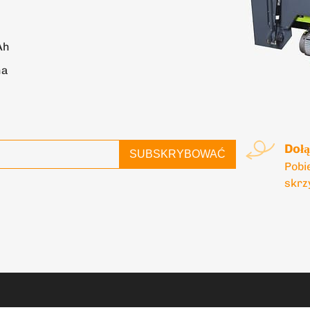
Ah
na
Dołą
SUBSKRYBOWAĆ
Pobi
skrz