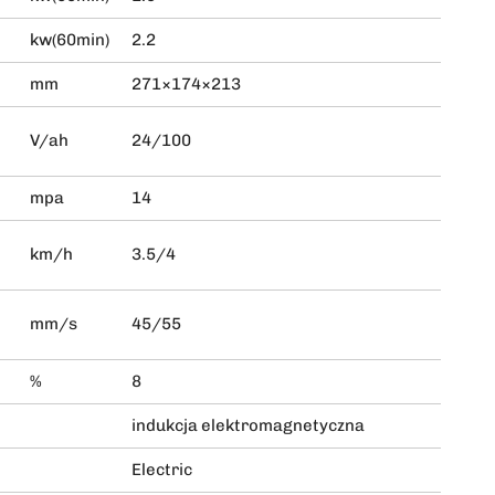
kw(60min)
2.2
mm
271×174×213
V/ah
24/100
mpa
14
km/h
3.5/4
mm/s
45/55
%
8
indukcja elektromagnetyczna
Electric