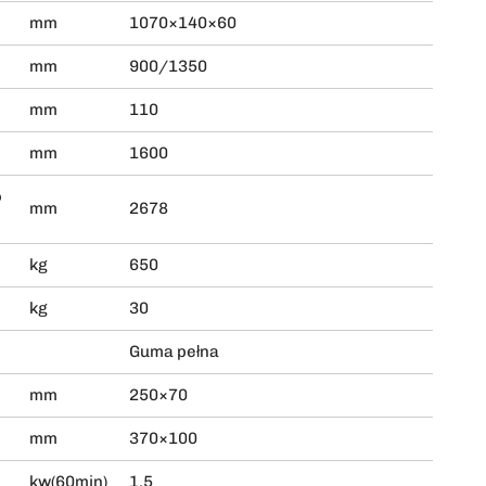
mm
1070×140×60
mm
900/1350
mm
110
mm
1600
o
mm
2678
kg
650
kg
30
Guma pełna
mm
250×70
mm
370×100
kw(60min)
1.5