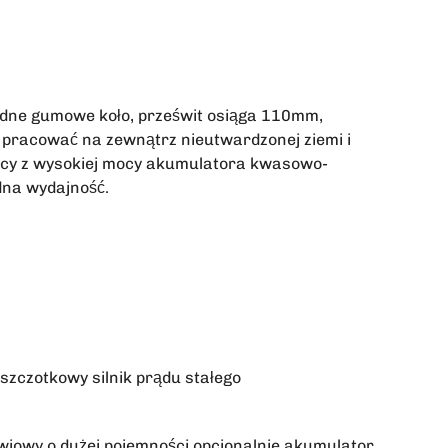
lidne gumowe koło, prześwit osiąga 110mm,
pracować na zewnątrz nieutwardzonej ziemi i
racy z wysokiej mocy akumulatora kwasowo-
odna wydajność.
zczotkowy silnik prądu stałego
iowy o dużej pojemności opcjonalnie akumulator