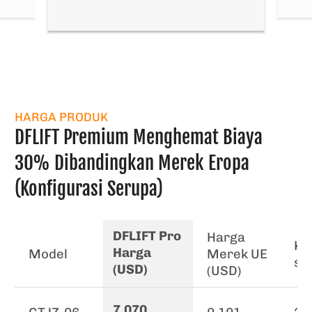
HARGA PRODUK
DFLIFT Premium Menghemat Biaya
30% Dibandingkan Merek Eropa
(Konfigurasi Serupa)
DFLIFT Pro
Harga
Ka
Harga
Model
Merek UE
s (
(USD)
(USD)
7,070