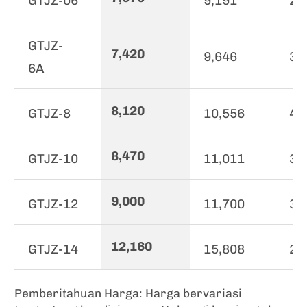
GTJZ-06
9,191
23
GTJZ-
7,420
9,646
38
6A
8,120
GTJZ-8
10,556
45
8,470
GTJZ-10
11,011
32
9,000
GTJZ-12
11,700
32
12,160
GTJZ-14
15,808
22
Pemberitahuan Harga: Harga bervariasi