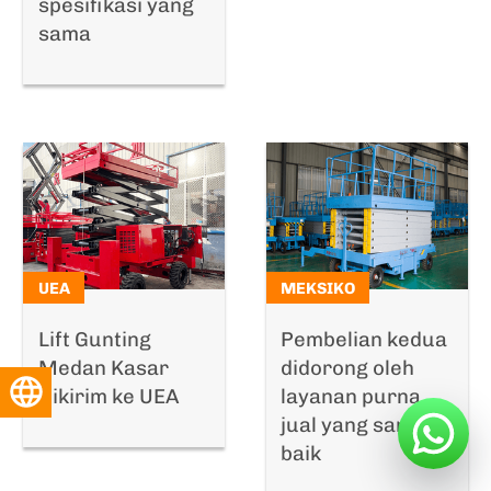
spesifikasi yang
sama
UEA
MEKSIKO
Lift Gunting
Pembelian kedua
Medan Kasar
didorong oleh
Bahasa Indonesia
Dikirim ke UEA
layanan purna
jual yang sangat
baik