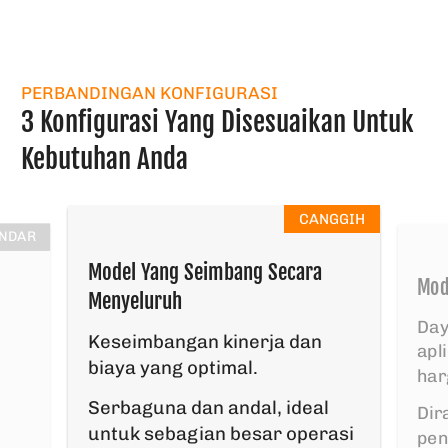
PERBANDINGAN KONFIGURASI
3 Konfigurasi Yang Disesuaikan Untuk
Kebutuhan Anda
CANGGIH
NDAR
Model Yang Seimbang Secara
Mod
Menyeluruh
Day
Keseimbangan kinerja dan
apl
biaya yang optimal.
har
Serbaguna dan andal, ideal
Dir
untuk sebagian besar operasi
g
pen