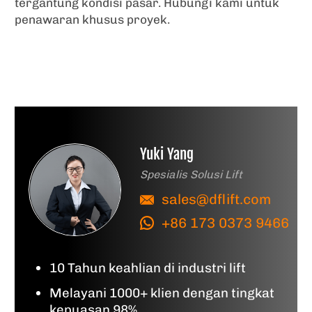
tergantung kondisi pasar. Hubungi kami untuk
penawaran khusus proyek.
Yuki Yang
Spesialis Solusi Lift
sales@dflift.com
+86 173 0373 9466
10 Tahun keahlian di industri lift
Melayani 1000+ klien dengan tingkat
kepuasan 98%