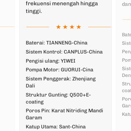
frekuensi menengah hingga
dan
tinggi.
Bat
Baterai: TIANNENG-China
Sis
Pen
Sistem Kontrol: CANPLUS-China
Pom
Pengisi ulang: YIWEI
Sis
Pompa Motor: GUORUI-Cina
Den
g
Sistem Penggerak: Zhenjiang
Str
Dali
coa
Struktur Gunting: Q500+E-
Poro
coating
Ga
Poros Pin: Karat Nitriding Mandi
Kat
Garam
Katup Utama: Sant-China